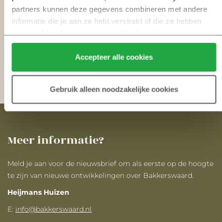
partners kunnen deze gegevens combineren met andere 
3.07.25
informatie die je aan ze hebt verstrekt of die ze hebben 
verzameld op basis van jouw gebruik van hun services.
Klik hier 
voor meer informatie over ons cookiebeleid.
1
2
Accepteer alle cookies
Gebruik alleen noodzakelijke cookies
Meer informatie?
Meld je aan voor de nieuwsbrief om als eerste op de hoogte
te zijn van nieuwe ontwikkelingen over Bakkerswaard.
Heijmans Huizen
E:
info@bakkerswaard.nl