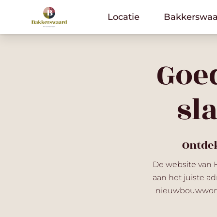
Locatie
Locatie
Bakkerswaa
Bakkerswaa
Goe
sl
Ontde
De website van 
aan het juiste 
nieuwbouwwonin