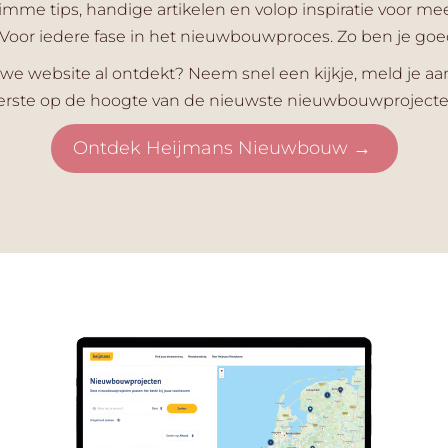
limme tips, handige artikelen en volop inspiratie voor me
oor iedere fase in het nieuwbouwproces. Zo ben je goe
uwe website al ontdekt? Neem snel een kijkje, meld je aan
erste op de hoogte van de nieuwste nieuwbouwprojecte
Ontdek Heijmans Nieuwbouw →​