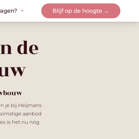
ragen?
ragen?
Blijf op de hoogte →
Blijf op de hoogte →
n de
ouw
uwbouw
 je bij Heijmans
ekomstige aanbod
s is het nu nóg