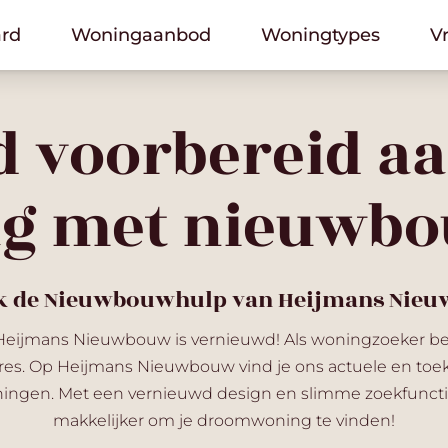
rd
rd
Woningaanbod
Woningaanbod
Woningtypes
Woningtypes
V
V
d voorbereid aa
ag met nieuwb
k de Nieuwbouwhulp van Heijmans Nie
Heijmans Nieuwbouw is vernieuwd! Als woningzoeker ben
adres. Op Heijmans Nieuwbouw vind je ons actuele en to
gen. Met een vernieuwd design en slimme zoekfunctie
makkelijker om je droomwoning te vinden!