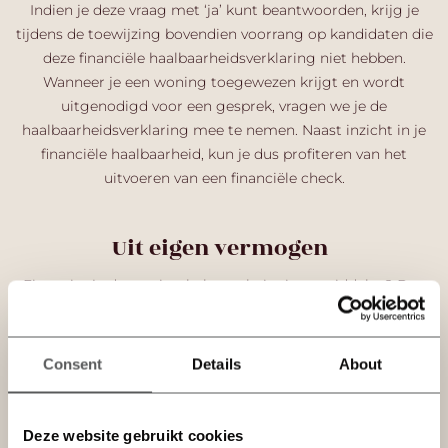
Indien je deze vraag met ‘ja’ kunt beantwoorden, krijg je
tijdens de toewijzing
bovendien
voorrang op kandidaten die
deze financiële haalbaarheidsverklaring
niet hebben.
Wanneer je een woning toegewezen krijgt en wordt
uitgenodigd voor een gesprek, vragen we je de
haalbaarheidsverklaring mee te nemen. Naast inzicht in je
financiële haalbaarheid, kun je dus profiteren van het
uitvoeren van een financiële check.
Uit eigen vermogen
Financier
je de woning
helemaal
uit eigen middelen? Dan
heb je geen financiële check nodig
. Je kunt
in het
inschrijffor
mul
ier
bij financiële check
‘ja’ invullen
. Bij
toewijzing van een woning vragen wij je
in dit geval wel
een
Consent
Details
About
verklaring ‘aankoop uit eigen vermogen’
ingevuld
aan te
leveren.
Houd er rekening mee dat wanneer je overgaat tot
aankoop, de ontbindende voorwaarde ‘voorbehoud
Deze website gebruikt cookies