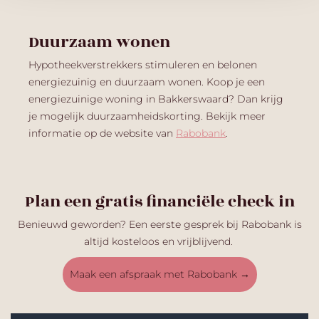
Duurzaam
wonen
Hypotheekverstrekkers stimuleren
e
n belonen
energiezuinig en duurzaam wonen. Koop je een
energiezuinige
woning in Bakkerswaard
? Dan krijg
je
mogelijk
duurzaamheidskorting. Bekijk meer
informatie op
de website van
Rabobank
.
Plan een gratis financiële check in
Benieuwd geworden?
Een eerste gesprek bij Rabobank is
altijd
kosteloos en vrijblijvend
.
Maak een afspraak met Rabobank
→