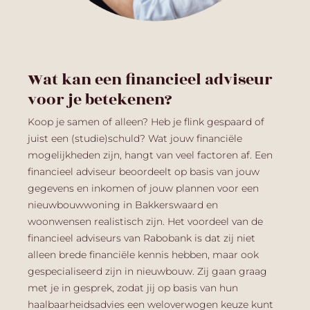
Wat kan een financieel adviseur
voor je betekenen?
Koop je samen of alleen? Heb je flink gespaard of
juist
een (studie)schuld? Wat jouw financiële
mogelijkheden zijn, hangt van veel factoren af.
Een
financieel adviseur beoordeel
t
op basis van jouw
gegevens
en inkomen
of
jouw
plannen voor een
nieuwbouwwoning
in Bakkerswaard
en
woonwensen
realistisch zijn.
H
et voordeel van de
financieel adviseurs van Rabobank
is dat zij
niet
alleen
brede
financiële kennis
hebben
,
maar
ook
gespecialiseerd zijn in nieuwbouw. Zij gaan graag
met je in gesprek, zodat jij op basis van hun
haalbaarheidsadvies een weloverwogen keuze kunt