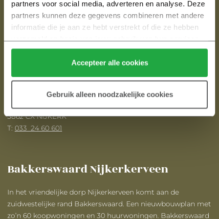
partners voor social media, adverteren en analyse. Deze 
Heijmans Huizen
partners kunnen deze gegevens combineren met andere 
informatie die je aan ze hebt verstrekt of die ze hebben 
E:
info@bakkerswaard.nl
verzameld op basis van jouw gebruik van hun services.
Klik hier 
voor meer informatie over ons cookiebeleid.
Verkoop en informatie
Accepteer alle cookies
Midden Nederland Makelaars
Gebruik alleen noodzakelijke cookies
Oranjelaan 6
3862 CX NIJKERK
T:
033 ­ 24 60 601
Bakkerswaard Nijkerkerveen
In het vriendelijke dorp Nijkerkerveen komt aan de
zuidwestelijke rand Bakkerswaard. Een nieuwbouwplan met
zo’n 60 koopwoningen en 30 huurwoningen. Bakkerswaard