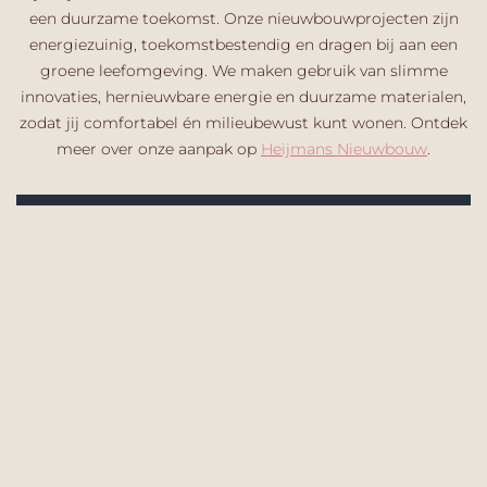
een duurzame toekomst. Onze nieuwbouwprojecten zijn
energiezuinig, toekomstbestendig en dragen bij aan een
groene leefomgeving. We maken gebruik van slimme
innovaties, hernieuwbare energie en duurzame materialen,
zodat jij comfortabel én milieubewust kunt wonen. Ontdek
meer over onze aanpak op
Heijmans Nieuwbouw
.​
Wil je niets missen? Meld je aan
voor de nieuwsbrief
✓ Als eerste op de hoogte van ontwikkelingen (zoals
de verkoopprijs en nieuwe beelden) en events
✓ Nuttige informatie rondom het kopen van een
nieuwbouwwoning