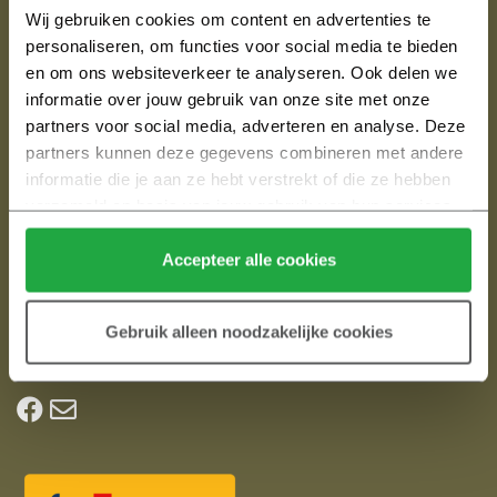
3862 CX NIJKERK
Wij gebruiken cookies om content en advertenties te 
T:
033 ­ 24 60 601
personaliseren, om functies voor social media te bieden 
en om ons websiteverkeer te analyseren. Ook delen we 
informatie over jouw gebruik van onze site met onze 
Bakkerswaard Nijkerkerveen
partners voor social media, adverteren en analyse. Deze 
partners kunnen deze gegevens combineren met andere 
In het vriendelijke dorp Nijkerkerveen komt aan de
informatie die je aan ze hebt verstrekt of die ze hebben 
zuidwestelijke rand Bakkerswaard. Een nieuwbouwplan met
verzameld op basis van jouw gebruik van hun services.
zo’n 60 koopwoningen en 30 huurwoningen. Bakkerswaard
Klik hier 
voor meer informatie over ons cookiebeleid.
maakt deel uit van een hele nieuwe woonomgeving met in
Accepteer alle cookies
het totaal circa 350 woningen.
Alles weten over nieuwbouw? Kijk
Gebruik alleen noodzakelijke cookies
op
Heijmansnieuwbouw.nl
. Jouw hulp bij het kopen van een
nieuwbouwhuis.