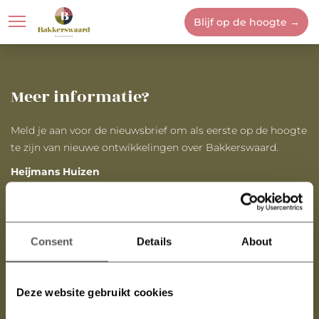
Blijf op de hoogte →
Locatie
Bakkerswaard
Meer informatie?
Meld je aan voor de nieuwsbrief om als eerste op de hoogte
te zijn van nieuwe ontwikkelingen over Bakkerswaard.
Heijmans Huizen
E:
info@bakkerswaard.nl
Verkoop en informatie
Consent
Details
About
Midden Nederland Makelaars
Deze website gebruikt cookies
Oranjelaan 6