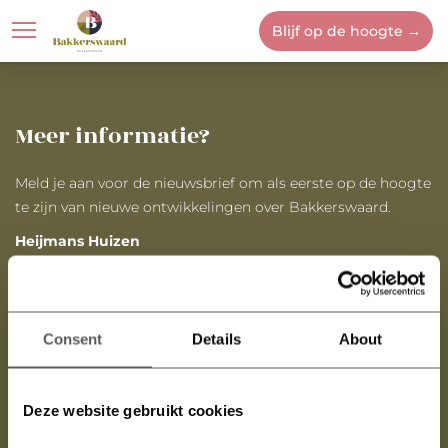
Blijf op de hoogte →
Locatie
Bakkerswaard
Meer informatie?
Meld je aan voor de nieuwsbrief om als eerste op de hoogte
te zijn van nieuwe ontwikkelingen over Bakkerswaard.
Heijmans Huizen
E:
info@bakkerswaard.nl
Verkoop en informatie
Consent
Details
About
Midden Nederland Makelaars
Deze website gebruikt cookies
Oranjelaan 6