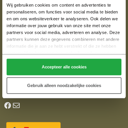
3862 CX NIJKERK
Wij gebruiken cookies om content en advertenties te 
T:
033 ­ 24 60 601
personaliseren, om functies voor social media te bieden 
en om ons websiteverkeer te analyseren. Ook delen we 
informatie over jouw gebruik van onze site met onze 
Bakkerswaard Nijkerkerveen
partners voor social media, adverteren en analyse. Deze 
partners kunnen deze gegevens combineren met andere 
In het vriendelijke dorp Nijkerkerveen komt aan de
informatie die je aan ze hebt verstrekt of die ze hebben 
zuidwestelijke rand Bakkerswaard. Een nieuwbouwplan met
verzameld op basis van jouw gebruik van hun services.
zo’n 60 koopwoningen en 30 huurwoningen. Bakkerswaard
Klik hier 
voor meer informatie over ons cookiebeleid.
maakt deel uit van een hele nieuwe woonomgeving met in
Accepteer alle cookies
het totaal circa 350 woningen.
Alles weten over nieuwbouw? Kijk
Gebruik alleen noodzakelijke cookies
op
Heijmansnieuwbouw.nl
. Jouw hulp bij het kopen van een
nieuwbouwhuis.